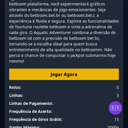
betboom plataforma, você experimentará gráficos
vibrantes e mecânicas de jogo emocionantes. Seja
através do betboom.bet.br ou betboom.bet.r, a
experiência é fluida e segura. Explore as funcionalidades
de fourtune roulette betboom e sinta a adrenalina de
cada giro. O Aquatic Adventurer combina a diversão de
betboom lol com a precisão de betboom bet br,
tornando-se a escolha ideal para quem busca
entretenimento de alta qualidade no betboomm. Não
perca a chance de conquistar o jackpot submarino hoje
mesmo!
Jogar Agora
Rolos:
5
Linhas:
3
Linhas de Pagamento:
20
🇧🇷
Frequência de Acerto:
32%
Frequência de Giros Grátis:
15
Ganho Máximo:
5000x