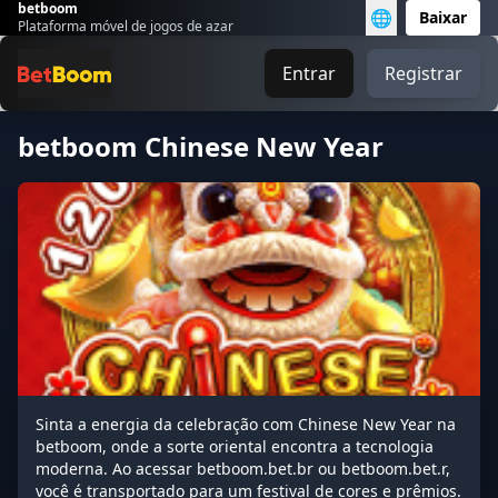
betboom
🌐
Baixar
Plataforma móvel de jogos de azar
Entrar
Registrar
betboom Chinese New Year
Sinta a energia da celebração com Chinese New Year na
betboom, onde a sorte oriental encontra a tecnologia
moderna. Ao acessar betboom.bet.br ou betboom.bet.r,
você é transportado para um festival de cores e prêmios.